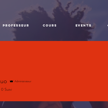
PROFESSEUR
COURS
EVENTS
Luo
Administrateur
0
Suivi